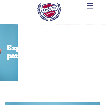
Expresiones cordiales
para decir «no» en inglés