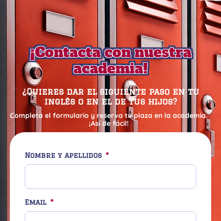
¡Contacta con nuestra
academia!
¿Quieres dar el siguiente paso en tu
inglés o en el de tus hijos?
Completa el formulario y reserva tu plaza en la academia.
¡Así de fácil!
Nombre y apellidos
Email