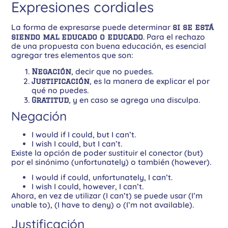
Expresiones cordiales
La forma de expresarse puede determinar
si se está
siendo mal educado o educado
. Para el rechazo
de una propuesta con buena educación, es esencial
agregar tres elementos que son:
Negación
, decir que no puedes.
Justificación
, es la manera de explicar el por
qué no puedes.
Gratitud
, y en caso se agrega una disculpa.
Negación
I would if I could, but I can’t.
I wish I could, but I can’t.
Existe la opción de poder sustituir el conector (but)
por el sinónimo (unfortunately) o también (however).
I would if could, unfortunately, I can’t.
I wish I could, however, I can’t.
Ahora, en vez de utilizar (I can’t) se puede usar (I’m
unable to), (I have to deny) o (I’m not available).
Justificación