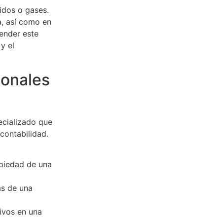
uidos o gases.
, así como en
ender este
y el
ionales
ecializado que
contabilidad.
opiedad de una
as de una
sivos en una