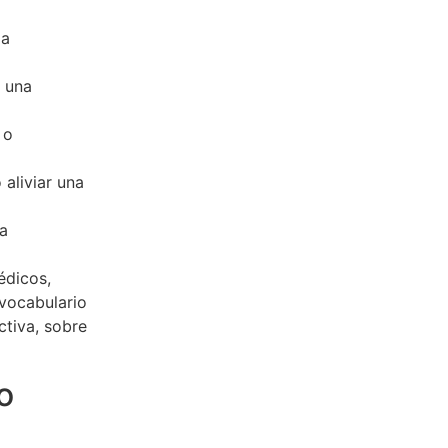
la
a una
 o
 aliviar una
ta
édicos,
 vocabulario
ctiva, sobre
o