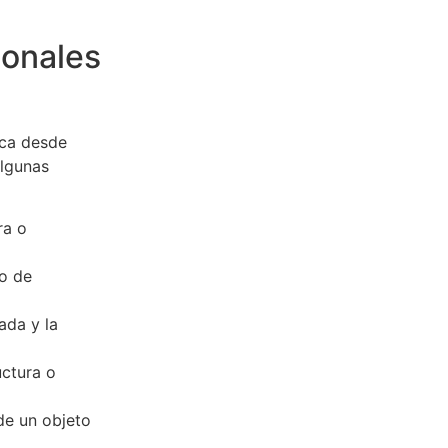
ionales
rca desde
Algunas
ra o
jo de
zada y la
uctura o
 de un objeto