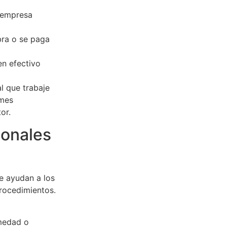
a empresa
bra o se paga
en efectivo
l que trabaje
rmes
or.
ionales
e ayudan a los
procedimientos.
rmedad o