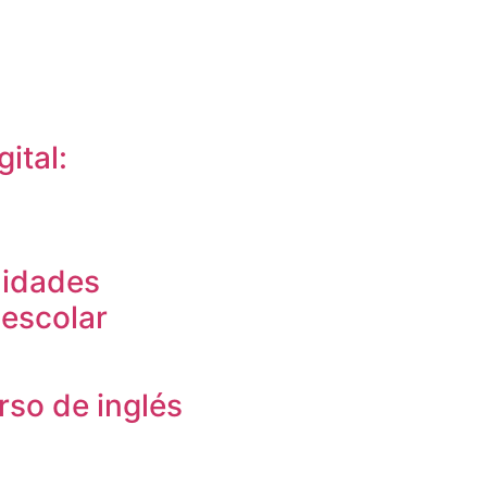
ital:
lidades
 escolar
rso de inglés