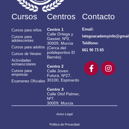
Cursos
Centros
Contacto
Centro 1
Email:
Cursos para niños
Calle Ortega y
letsgoacademyinfo@gmai
Cursos para
Gasset, Nº3,
adolescentes
30009, Murcia
Teléfono:
Cursos para adultos
(Cerca del
661 90 73 65
polideportivo El
Cursos de Verano
Barnés)
Actividades
extraescolares
Centro 2
Calle Joven
Cursos para
empresas
Futura, Nº27,
30100, Espinardo
Examenes Oficiales
Centro 3
Calle Olof Palmer,
Nº7,
30009, Murcia
Aviso Legal
Política de Privacidad