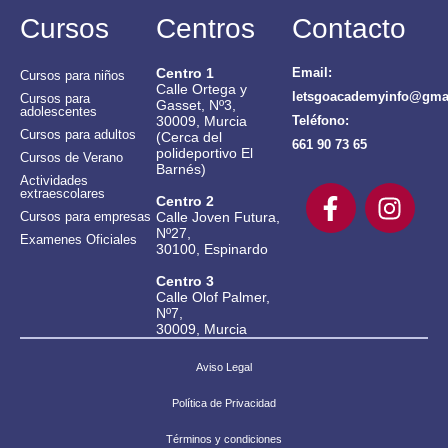
Cursos
Centros
Contacto
Centro 1
Email:
Cursos para niños
Calle Ortega y
letsgoacademyinfo@gma
Cursos para
Gasset, Nº3,
adolescentes
30009, Murcia
Teléfono:
Cursos para adultos
(Cerca del
661 90 73 65
polideportivo El
Cursos de Verano
Barnés)
Actividades
extraescolares
Centro 2
Calle Joven Futura,
Cursos para empresas
Nº27,
Examenes Oficiales
30100, Espinardo
Centro 3
Calle Olof Palmer,
Nº7,
30009, Murcia
Aviso Legal
Política de Privacidad
Términos y condiciones